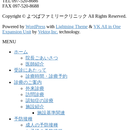
TEL 097-520-8686
FAX 097-520-8688
Copyright © よつばファミリークリニック All Rights Reserved.
Powered by
WordPress
with
Lightning Theme
&
VK All in One
Expansion Unit
by
Vektor,Inc.
technology.
MENU
ホーム
院長ごあいさつ
医師紹介
受診にあたって
診療時間・診療予約
診療のご案内
外来診療
訪問診療
認知症の診療
施設紹介
施設基準関連
予防接種
成人の予防接種