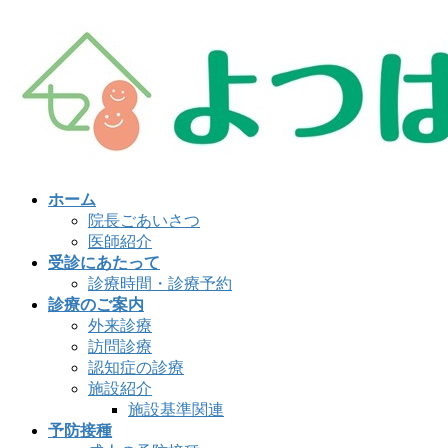
コ
ナ
ン
ビ
テ
ゲ
ン
ー
ツ
シ
へ
ョ
ス
ン
キ
に
ッ
移
ホーム
プ
動
院長ごあいさつ
医師紹介
受診にあたって
診療時間・診療予約
診療のご案内
外来診療
訪問診療
認知症の診療
施設紹介
施設基準関連
予防接種