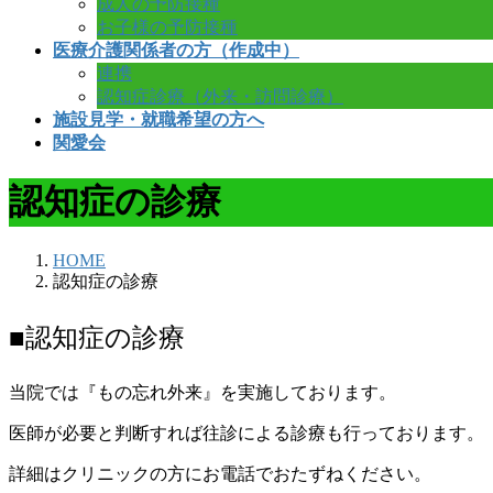
成人の予防接種
お子様の予防接種
医療介護関係者の方（作成中）
連携
認知症診療（外来・訪問診療）
施設見学・就職希望の方へ
関愛会
認知症の診療
HOME
認知症の診療
■認知症の診療
当院では『もの忘れ外来』を実施しております。
医師が必要と判断すれば往診による診療も行っております。
詳細はクリニックの方にお電話でおたずねください。