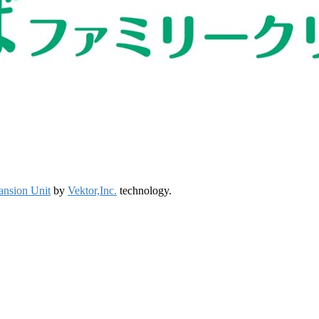
ansion Unit
by
Vektor,Inc.
technology.