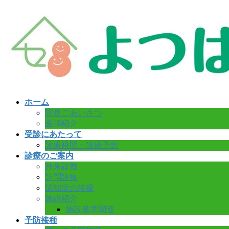
コ
ナ
ン
ビ
テ
ゲ
ン
ー
ツ
シ
へ
ョ
ス
ン
キ
に
ッ
移
ホーム
プ
動
院長ごあいさつ
医師紹介
受診にあたって
診療時間・診療予約
診療のご案内
外来診療
訪問診療
認知症の診療
施設紹介
施設基準関連
予防接種