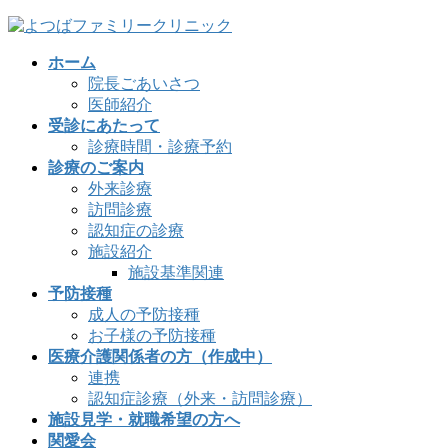
コ
ナ
ン
ビ
ホーム
テ
ゲ
院長ごあいさつ
ン
ー
医師紹介
ツ
シ
受診にあたって
へ
ョ
診療時間・診療予約
ス
ン
診療のご案内
キ
に
外来診療
ッ
移
訪問診療
プ
動
認知症の診療
施設紹介
施設基準関連
予防接種
成人の予防接種
お子様の予防接種
医療介護関係者の方（作成中）
連携
認知症診療（外来・訪問診療）
施設見学・就職希望の方へ
関愛会