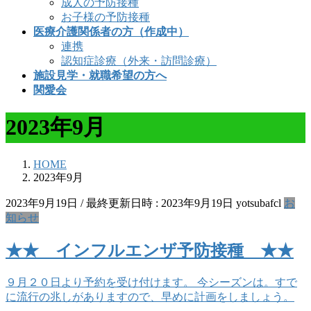
成人の予防接種
お子様の予防接種
医療介護関係者の方（作成中）
連携
認知症診療（外来・訪問診療）
施設見学・就職希望の方へ
関愛会
2023年9月
HOME
2023年9月
2023年9月19日
/ 最終更新日時 :
2023年9月19日
yotsubafcl
お
知らせ
★★ インフルエンザ予防接種 ★★
９月２０日より予約を受け付けます。 今シーズンは。すで
に流行の兆しがありますので、早めに計画をしましょう。