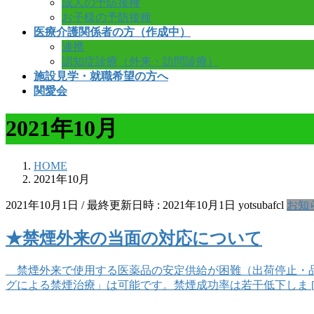
成人の予防接種
お子様の予防接種
医療介護関係者の方（作成中）
連携
認知症診療（外来・訪問診療）
施設見学・就職希望の方へ
関愛会
2021年10月
HOME
2021年10月
2021年10月1日
/ 最終更新日時 :
2021年10月1日
yotsubafcl
お知
★禁煙外来の当面の対応について
禁煙外来で使用する医薬品の安定供給が困難（出荷停止・品
グによる禁煙治療」は可能です。禁煙成功率は若干低下しま [