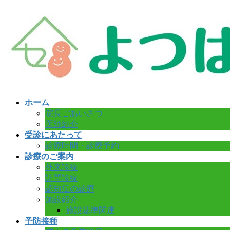
コ
ナ
ン
ビ
テ
ゲ
ン
ー
ツ
シ
へ
ョ
ス
ン
キ
に
ッ
移
ホーム
プ
動
院長ごあいさつ
医師紹介
受診にあたって
診療時間・診療予約
診療のご案内
外来診療
訪問診療
認知症の診療
施設紹介
施設基準関連
予防接種