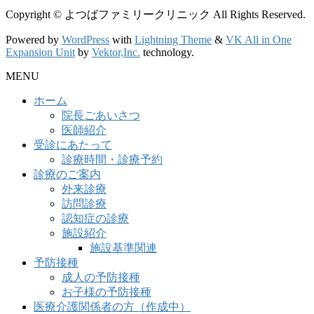
Copyright © よつばファミリークリニック All Rights Reserved.
Powered by
WordPress
with
Lightning Theme
&
VK All in One
Expansion Unit
by
Vektor,Inc.
technology.
MENU
ホーム
院長ごあいさつ
医師紹介
受診にあたって
診療時間・診療予約
診療のご案内
外来診療
訪問診療
認知症の診療
施設紹介
施設基準関連
予防接種
成人の予防接種
お子様の予防接種
医療介護関係者の方（作成中）