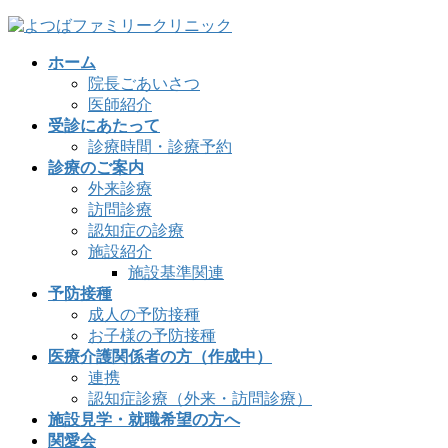
コ
ナ
ン
ビ
ホーム
テ
ゲ
院長ごあいさつ
ン
ー
医師紹介
ツ
シ
受診にあたって
へ
ョ
診療時間・診療予約
ス
ン
診療のご案内
キ
に
外来診療
ッ
移
訪問診療
プ
動
認知症の診療
施設紹介
施設基準関連
予防接種
成人の予防接種
お子様の予防接種
医療介護関係者の方（作成中）
連携
認知症診療（外来・訪問診療）
施設見学・就職希望の方へ
関愛会