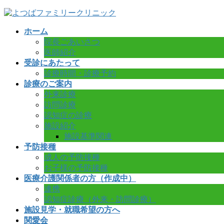
コ
ナ
ン
ビ
ホーム
テ
ゲ
院長ごあいさつ
ン
ー
医師紹介
ツ
シ
受診にあたって
へ
ョ
診療時間・診療予約
ス
ン
診療のご案内
キ
に
外来診療
ッ
移
訪問診療
プ
動
認知症の診療
施設紹介
施設基準関連
予防接種
成人の予防接種
お子様の予防接種
医療介護関係者の方（作成中）
連携
認知症診療（外来・訪問診療）
施設見学・就職希望の方へ
関愛会