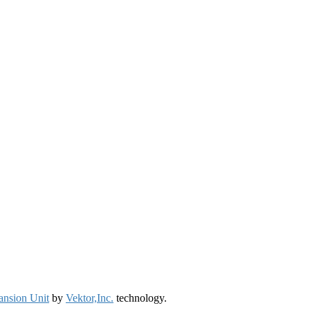
ansion Unit
by
Vektor,Inc.
technology.